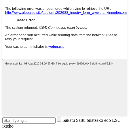
Sakatu Sartu bilatzeko edo ESC
ixteko