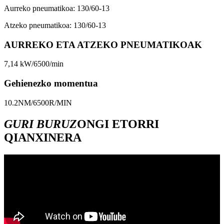
Aurreko pneumatikoa: 130/60-13
Atzeko pneumatikoa: 130/60-13
AURREKO ETA ATZEKO PNEUMATIKOAK
7,14 kW/6500/min
Gehienezko momentua
10.2NM/6500R/MIN
GURI BURUZ
ONGI ETORRI
QIANXINERA