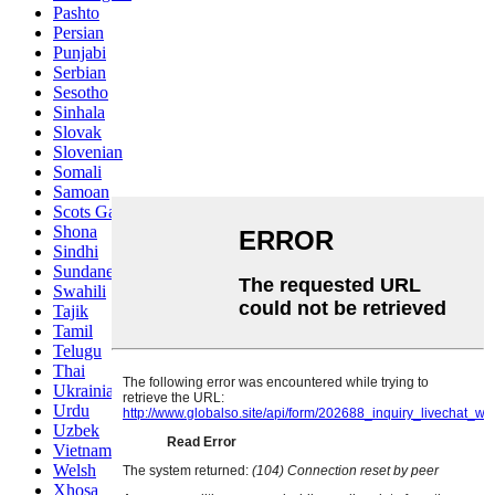
Pashto
Persian
Punjabi
Serbian
Sesotho
Sinhala
Slovak
Slovenian
Somali
Samoan
Scots Gaelic
Shona
Sindhi
Sundanese
Swahili
Tajik
Tamil
Telugu
Thai
Ukrainian
Urdu
Uzbek
Vietnamese
Welsh
Xhosa