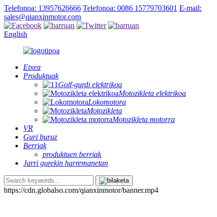
Telefonoa: 13957626666
Telefonoa: 0086 15779703601
E-mail:
sales@qianxinmotor.com
English
Etxea
Produktuak
Golf-gurdi elektrikoa
Motozikleta elektrikoa
Lokomotora
Motozikleta
Motozikleta motorra
VR
Guri buruz
Berriak
produktuen berriak
Jarri gurekin harremanetan
https://cdn.globalso.com/qianxinmotor/banner.mp4