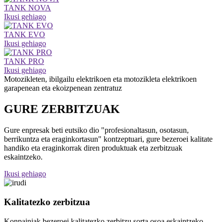
TANK NOVA
Ikusi gehiago
TANK EVO
Ikusi gehiago
TANK PRO
Ikusi gehiago
Motozikleten, ibilgailu elektrikoen eta motozikleta elektrikoen
garapenean eta ekoizpenean zentratuz
GURE ZERBITZUAK
Gure enpresak beti eutsiko dio "profesionaltasun, osotasun,
berrikuntza eta eraginkortasun" kontzeptuari, gure bezeroei kalitate
handiko eta eraginkorrak diren produktuak eta zerbitzuak
eskaintzeko.
Ikusi gehiago
Kalitatezko zerbitzua
Konpainiak bezeroei kalitatezko zerbitzu sorta osoa eskaintzeko