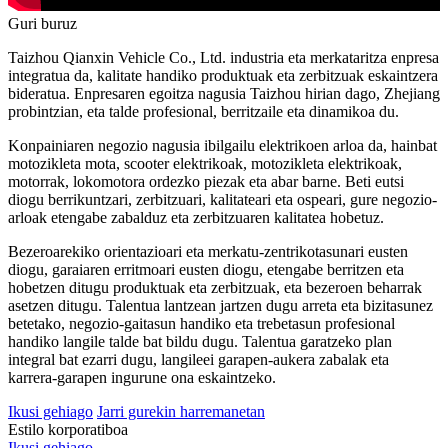
Guri buruz
Taizhou Qianxin Vehicle Co., Ltd. industria eta merkataritza enpresa
integratua da, kalitate handiko produktuak eta zerbitzuak eskaintzera
bideratua. Enpresaren egoitza nagusia Taizhou hirian dago, Zhejiang
probintzian, eta talde profesional, berritzaile eta dinamikoa du.
Konpainiaren negozio nagusia ibilgailu elektrikoen arloa da, hainbat
motozikleta mota, scooter elektrikoak, motozikleta elektrikoak,
motorrak, lokomotora ordezko piezak eta abar barne. Beti eutsi
diogu berrikuntzari, zerbitzuari, kalitateari eta ospeari, gure negozio-
arloak etengabe zabalduz eta zerbitzuaren kalitatea hobetuz.
Bezeroarekiko orientazioari eta merkatu-zentrikotasunari eusten
diogu, garaiaren erritmoari eusten diogu, etengabe berritzen eta
hobetzen ditugu produktuak eta zerbitzuak, eta bezeroen beharrak
asetzen ditugu. Talentua lantzean jartzen dugu arreta eta bizitasunez
betetako, negozio-gaitasun handiko eta trebetasun profesional
handiko langile talde bat bildu dugu. Talentua garatzeko plan
integral bat ezarri dugu, langileei garapen-aukera zabalak eta
karrera-garapen ingurune ona eskaintzeko.
Ikusi gehiago
Jarri gurekin harremanetan
Estilo korporatiboa
Ikusi gehiago