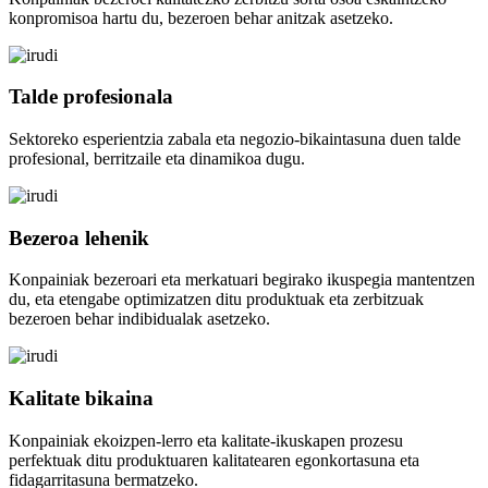
konpromisoa hartu du, bezeroen behar anitzak asetzeko.
Talde profesionala
Sektoreko esperientzia zabala eta negozio-bikaintasuna duen talde
profesional, berritzaile eta dinamikoa dugu.
Bezeroa lehenik
Konpainiak bezeroari eta merkatuari begirako ikuspegia mantentzen
du, eta etengabe optimizatzen ditu produktuak eta zerbitzuak
bezeroen behar indibidualak asetzeko.
Kalitate bikaina
Konpainiak ekoizpen-lerro eta kalitate-ikuskapen prozesu
perfektuak ditu produktuaren kalitatearen egonkortasuna eta
fidagarritasuna bermatzeko.