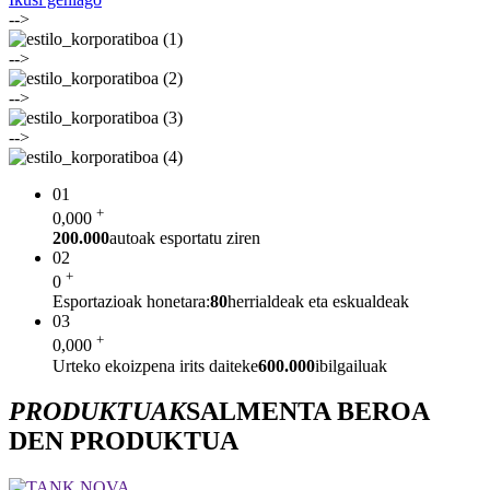
-->
-->
-->
-->
01
+
0
,000
200.000
autoak esportatu ziren
02
+
0
Esportazioak honetara:
80
herrialdeak eta eskualdeak
03
+
0
,000
Urteko ekoizpena irits daiteke
600.000
ibilgailuak
PRODUKTUAK
SALMENTA BEROA
DEN PRODUKTUA