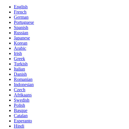
English
French
German
Portuguese
Spanish
Russian
Japanese
Korean
Arabic
Irish
Greek
Turkish
Italian
Danish
Romanian
Indonesian
Czech
Afrikaans
Swedish
Polish
Basque
Catalan
Esperanto
Hindi