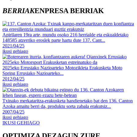
BERRIAK
ENPRESA BERRIAK
Apirilaren 19ra arte, mundu osoko 216 herrialde eta eskualdetako
148585 atzerriko eroslek parte hartu dute 137. Cant...
2021/04/25
ikusi gehiago
2025eko Errusiako Nazioarteko Motozikleta Erakusketa Moto
Spring Errusiako Nazioarteko...
2012/04/25
ikusi gehiago
Txinako merkataritza-erakusketa handienetako bat den 136. Canton
Azoka amaitu berri da, produktu sorta zabala erakutsiz...
2007/04/25
ikusi gehiago
IKUSI GEHIAGO
OPTIMIZA DEZAGUN ZURE