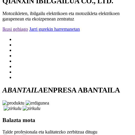
QIANXIN IBILGAILUA CO., LTD.
Motozikleten, ibilgailu elektrikoen eta motozikleta elektrikoen
garapenean eta ekoizpenean zentratuz
Ikusi gehiago
Jarri gurekin harremanetan
ABANTAILA
ENPRESA ABANTAILA
Balazta mota
Talde profesionala eta kalitatezko zerbitzua ditugu