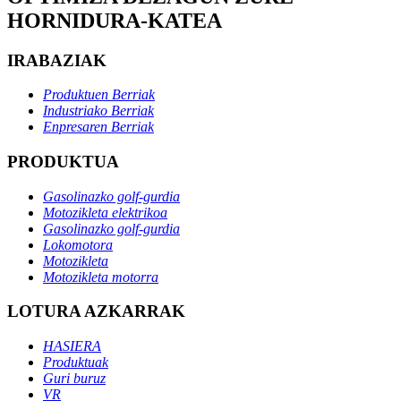
HORNIDURA-KATEA
IRABAZIAK
Produktuen Berriak
Industriako Berriak
Enpresaren Berriak
PRODUKTUA
Gasolinazko golf-gurdia
Motozikleta elektrikoa
Gasolinazko golf-gurdia
Lokomotora
Motozikleta
Motozikleta motorra
LOTURA AZKARRAK
HASIERA
Produktuak
Guri buruz
VR