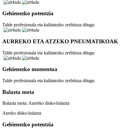
Gehienezko potentzia
Talde profesionala eta kalitatezko zerbitzua ditugu
AURREKO ETA ATZEKO PNEUMATIKOAK
Talde profesionala eta kalitatezko zerbitzua ditugu
Gehienezko momentua
Talde profesionala eta kalitatezko zerbitzua ditugu
Balazta mota
Balazta mota: Aurreko disko-balazta
Atzeko disko-balazta
Gehienezko potentzia