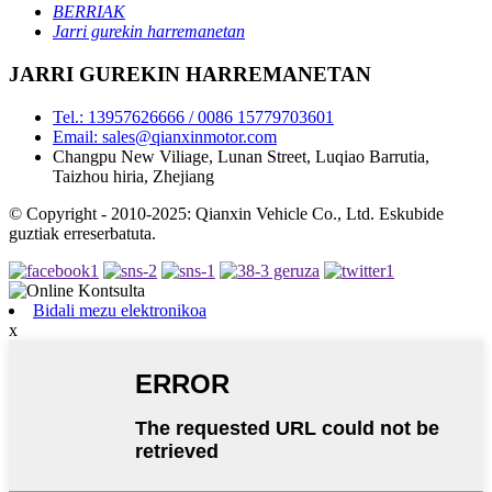
BERRIAK
Jarri gurekin harremanetan
JARRI GUREKIN HARREMANETAN
Tel.: 13957626666 / 0086 15779703601
Email: sales@qianxinmotor.com
Changpu New Viliage, Lunan Street, Luqiao Barrutia,
Taizhou hiria, Zhejiang
© Copyright - 2010-2025: Qianxin Vehicle Co., Ltd. Eskubide
guztiak erreserbatuta.
Bidali mezu elektronikoa
x